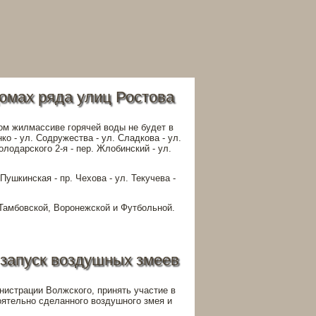
домах ряда улиц Ростова
ом жилмассиве горячей воды не будет в
о - ул. Содружества - ул. Сладкова - ул.
олодарского 2-я - пер. Жлобинский - ул.
Пушкинская - пр. Чехова - ул. Текучева -
 Тамбовской, Воронежской и Футбольной.
 запуск воздушных змеев
истрации Волжского, принять участие в
ятельно сделанного воздушного змея и