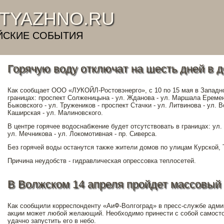
TYAZHNO.RU
ЙСКИЕ СОБЫТИЯ
Горячую воду отключат на шесть дней в 
Как сообщает ООО «ЛУКОЙЛ-Ростовэнерго», с 10 по 15 мая в Западн
границах: проспект Солженицына - ул. Жданова - ул. Маршала Еременк
Быковского - ул. Тружеников - проспект Стачки - ул. Литвинова - ул. В
Каширская - ул. Малиновского.
В центре горячее водоснабжение будет отсутствовать в границах: ул. 
ул. Мечникова - ул. Локомотивная - пр. Сиверса.
Без горячей воды останутся также жители домов по улицам Курской,
Причина неудобств - гидравлическая опрессовка теплосетей.
В Волжском 14 апреля пройдет массовый
Как сообщили корреспонденту «АиФ-Волгоград» в пресс-службе админ
акции может любой желающий. Необходимо принести с собой самосто
удачно запустить его в небо.